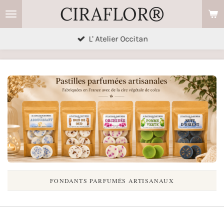
CIRAFLOR®
Passer
au
contenu
L' Atelier Occitan
principal
FONDANTS PARFUMÉS ARTISANAUX
🇫🇷 ARTISANAT FRANÇAIS