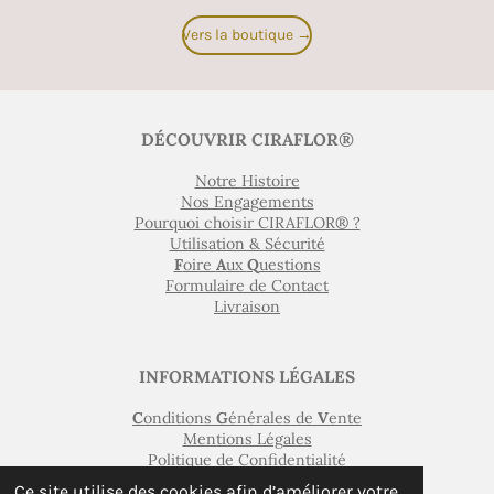
Vers la boutique →
DÉCOUVRIR CIRAFLOR®
Notre Histoire
Nos Engagements
Pourquoi choisir CIRAFLOR® ?
Utilisation & Sécurité
F
oire
A
ux
Q
uestions
Formulaire de Contact
Livraison
INFORMATIONS LÉGALES
C
onditions
G
énérales de
V
ente
Mentions Légales
Politique de Confidentialité
Gestion des Cookies
Ce site utilise des cookies afin d’améliorer votre