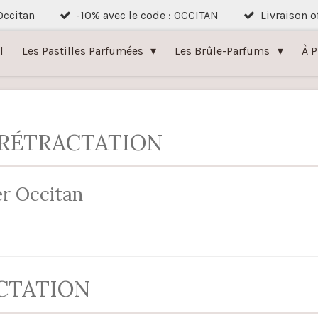
 Occitan
-10% avec le code : OCCITAN
Livraison o
l
Les Pastilles Parfumées
Les Brûle-Parfums
À 
 RÉTRACTATION
r Occitan
CTATION