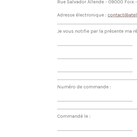
Rue Salvador Allende - 09000 Foix -
Adresse électronique :
contact@ateli
Je vous notifie par la présente ma r
..................................................................................
..................................................................................
..................................................................................
Numéro de commande :
..................................................................................
Commandé le :
..................................................................................