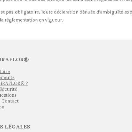
est pas obligatoire. Toute déclaration dénuée d'ambiguïté expr
a réglementation en vigueur.
IRAFLOR®
toire
ements
 CIRAFLOR® ?
 Sécurité
uestions
e Contact
son
S LÉGALES