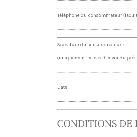
Téléphone du consommateur (faculta
..................................................................................
Signature du consommateur :
(uniquement en cas d'envoi du prés
..................................................................................
Date :
..................................................................................
CONDITIONS DE