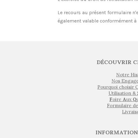
Le recours au présent formulaire n'
également valable conformément à l
DÉCOUVRIR C
Notre His
Nos Engag
Pourquoi choisir
Utilisation &
F
oire
A
ux
Q
Formulaire d
Livrai
INFORMATION