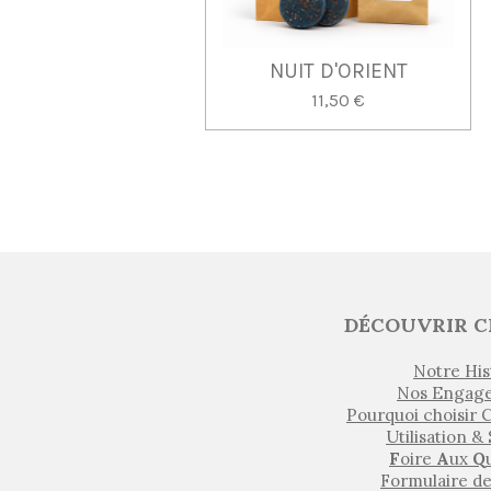
NUIT D'ORIENT
11,50 €
DÉCOUVRIR C
Notre His
Nos Engag
Pourquoi choisir
Utilisation &
F
oire
A
ux
Q
Formulaire d