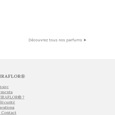
Découvrez tous nos parfums ➤
IRAFLOR®
toire
ements
 CIRAFLOR® ?
 Sécurité
uestions
e Contact