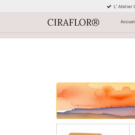
L' Atelier
Passer
au
CIRAFLOR®
Accuei
contenu
principal