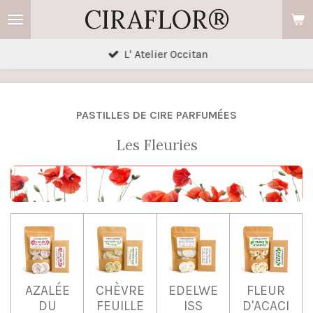
CIRAFLOR®
Passer
au
contenu
L' Atelier Occitan
principal
PASTILLES DE CIRE PARFUMÉES
Les Fleuries
AZALÉE
CHÈVRE
EDELWE
FLEUR
DU
FEUILLE
ISS
D'ACACI