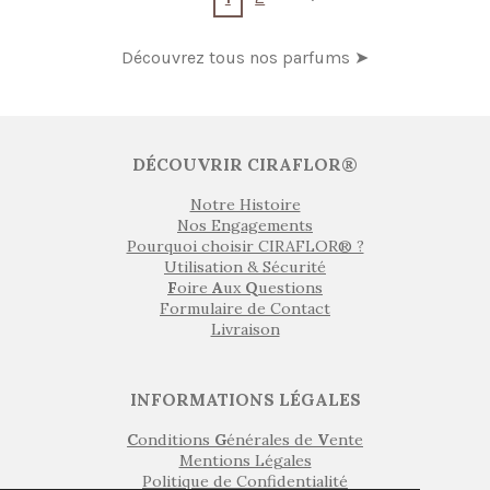
Découvrez tous nos parfums ➤
DÉCOUVRIR CIRAFLOR®
Notre Histoire
Nos Engagements
Pourquoi choisir CIRAFLOR® ?
Utilisation & Sécurité
F
oire
A
ux
Q
uestions
Formulaire de Contact
Livraison
INFORMATIONS LÉGALES
C
onditions
G
énérales de
V
ente
Mentions Légales
Politique de Confidentialité