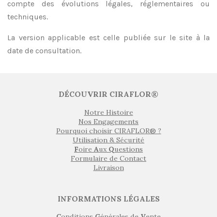
compte des évolutions légales, réglementaires ou
techniques.
La version applicable est celle publiée sur le site à la
date de consultation.
DÉCOUVRIR CIRAFLOR®
Notre Histoire
Nos Engagements
Pourquoi choisir CIRAFLOR® ?
Utilisation & Sécurité
F
oire
A
ux
Q
uestions
Formulaire de Contact
Livraison
INFORMATIONS LÉGALES
C
onditions
G
énérales de
V
ente