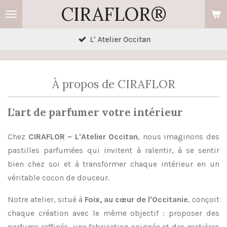
CIRAFLOR®
Passer
au
contenu
L' Atelier Occitan
principal
À propos de CIRAFLOR
L'art de parfumer votre intérieur
Chez
CIRAFLOR – L'Atelier Occitan
, nous imaginons des
pastilles parfumées qui invitent à ralentir, à se sentir
bien chez soi et à transformer chaque intérieur en un
véritable cocon de douceur.
Notre atelier, situé à
Foix, au cœur de l'Occitanie
, conçoit
chaque création avec le même objectif : proposer des
parfums raffinés, une fabrication soignée et des matières