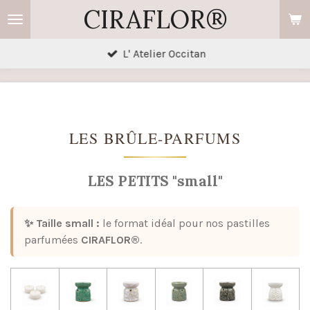
CIRAFLOR®
Passer
au
contenu
L' Atelier Occitan
principal
LES BRÛLE-PARFUMS
LES PETITS "small"
✨ Taille small :
le format idéal pour nos pastilles
parfumées
CIRAFLOR®
.