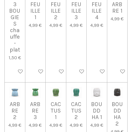
3
FEU
FEU
FEU
FEU
ARB
BOU
ILLE
ILLE
ILLE
ILLE
RE 1
GIE
1
2
3
4
4,99 €
S
4,99 €
4,99 €
4,99 €
4,99 €
cha
uffe
-
plat
1,50 €
Ajouter au panier
Ajouter au panier
Ajouter au panier
Ajouter au panier
Ajouter au panier
Ajouter 
ARB
ARB
CAC
CAC
BOU
BOU
RE
RE
TUS
TUS
DD
DD
2
3
1
2
HA 1
HA
2
4,99 €
4,99 €
4,99 €
4,99 €
4,99 €
4,99 €