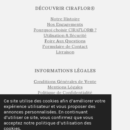
DÉCOUVRIR CIRAFLOR®
Notre Histoire
Nos Engagements
Pourquoi choisir CIRAFLOR® ?
Utilisation & Sécurité
F
oire
A
ux
Q
uestions
Formulaire de Contact
Livraison
INFORMATIONS LÉGALES
C
onditions
G
énérales de
V
ente
Mentions Légales
Politique de Confidentialité
Gestion des Cookies
Ce site utilise des cookies afin d’améliorer votre
Médiation de la Consommation
expérience utilisateur et vous proposer des
Droit de Rétractation
annonces personnalisées. En continuant
Formulaire de Rétractation
d'utiliser ce site, vous confirmez que vous
Garanties Légales
acceptez notre politique d’utilisation des
cookies.