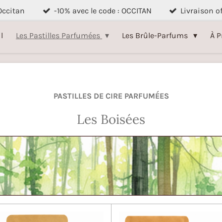
 Occitan
-10% avec le code : OCCITAN
Livraison o
l
Les Pastilles Parfumées
Les Brûle-Parfums
À P
PASTILLES DE CIRE PARFUMÉES
Les Boisées