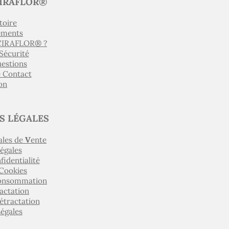
IRAFLOR®
toire
ements
 CIRAFLOR® ?
 Sécurité
uestions
e Contact
on
S LÉGALES
ales de
V
ente
égales
fidentialité
 Cookies
Consommation
actation
étractation
égales