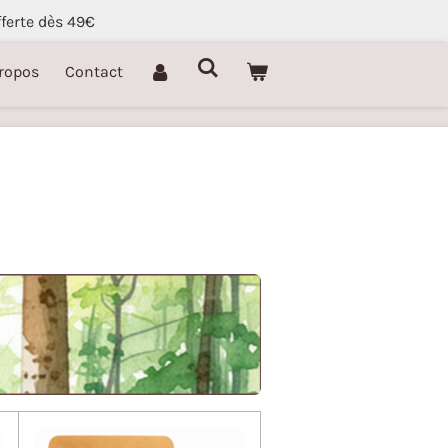
fferte dès 49€
ropos
Contact