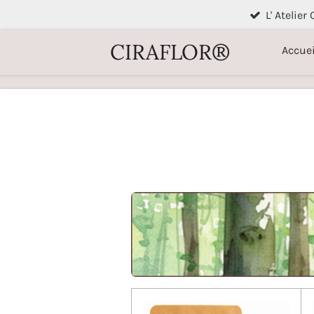
L' Atelier
Passer
au
CIRAFLOR®
Accuei
contenu
principal