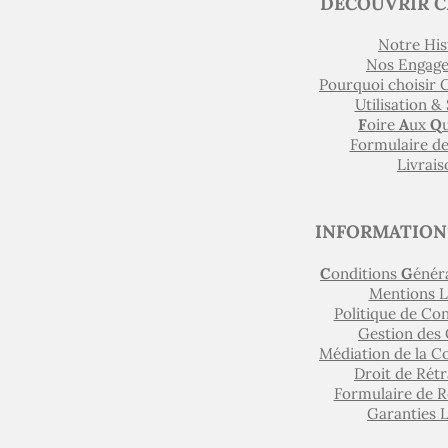
DÉCOUVRIR C
Notre His
Nos Engag
Pourquoi choisir
Utilisation &
F
oire
A
ux
Q
Formulaire d
Livrais
INFORMATION
C
onditions
G
énér
Mentions L
Politique de Con
Gestion des
Médiation de la 
Droit de Rétr
Formulaire de R
Garanties L