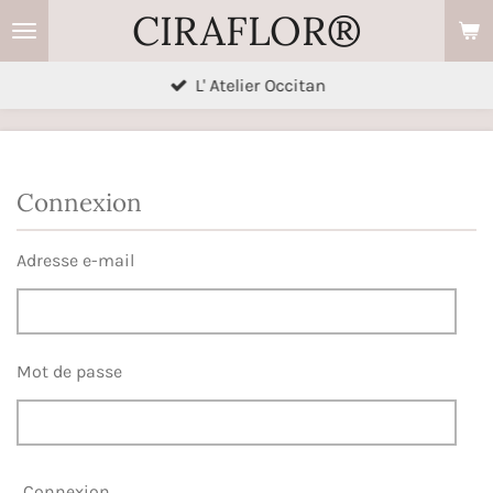
CIRAFLOR®
Passer
au
contenu
L' Atelier Occitan
principal
Connexion
Adresse e-mail
Mot de passe
Connexion