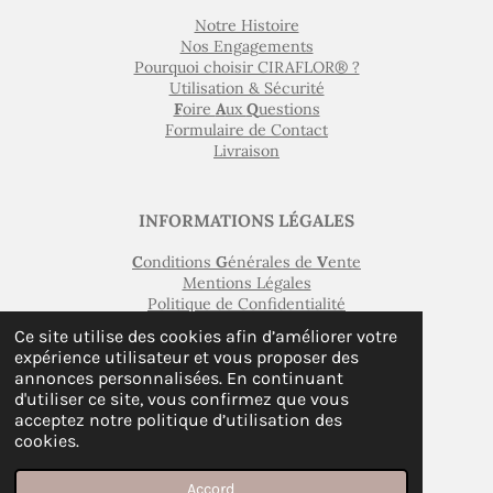
Notre Histoire
Nos Engagements
Pourquoi choisir CIRAFLOR® ?
Utilisation & Sécurité
F
oire
A
ux
Q
uestions
Formulaire de Contact
Livraison
INFORMATIONS LÉGALES
C
onditions
G
énérales de
V
ente
Mentions Légales
Politique de Confidentialité
Gestion des Cookies
Ce site utilise des cookies afin d’améliorer votre
Médiation de la Consommation
expérience utilisateur et vous proposer des
Droit de Rétractation
annonces personnalisées. En continuant
Formulaire de Rétractation
d'utiliser ce site, vous confirmez que vous
Garanties Légales
acceptez notre politique d’utilisation des
cookies.
© 2024 - 2026 L'Atelier Occitan
Propulsé par
Webador
Accord