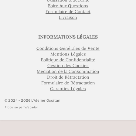
Utilisation & Sécurité
F
oire
A
ux
Q
uestions
Formulaire de Contact
Livraison
INFORMATIONS LÉGALES
C
onditions
G
énérales de
V
ente
Mentions Légales
Politique de Confidentialité
Gestion des Cookies
Médiation de la Consommation
Droit de Rétractation
Formulaire de Rétractation
Garanties Légales
© 2024 - 2026 L'Atelier Occitan
Propulsé par
Webador