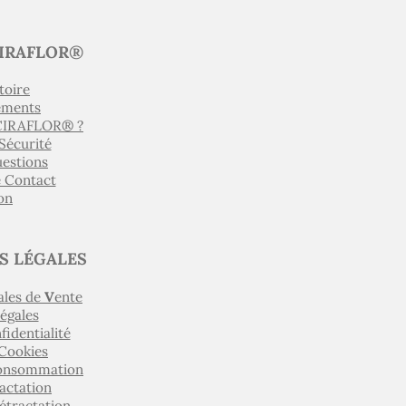
IRAFLOR®
toire
ements
 CIRAFLOR® ?
 Sécurité
uestions
e Contact
on
S LÉGALES
ales de
V
ente
égales
fidentialité
 Cookies
Consommation
actation
étractation