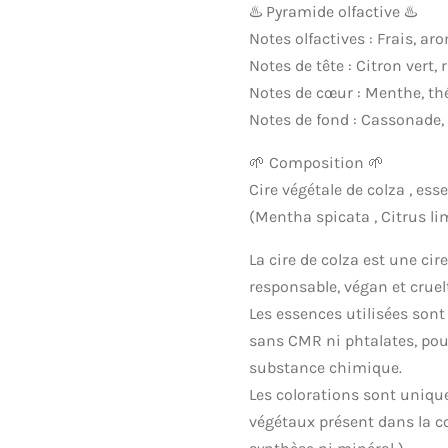
♨️ Pyramide olfactive ♨️
Notes olfactives : Frais, aro
Notes de tête : Citron vert,
Notes de cœur : Menthe, th
Notes de fond : Cassonade, 
🌱 Composition 🌱
Cire végétale de colza , es
(Mentha spicata , Citrus li
La cire de colza est une cir
responsable, végan et cruelt
Les essences utilisées sont
sans CMR ni phtalates, pou
substance chimique.
Les colorations sont uniq
végétaux présent dans la c