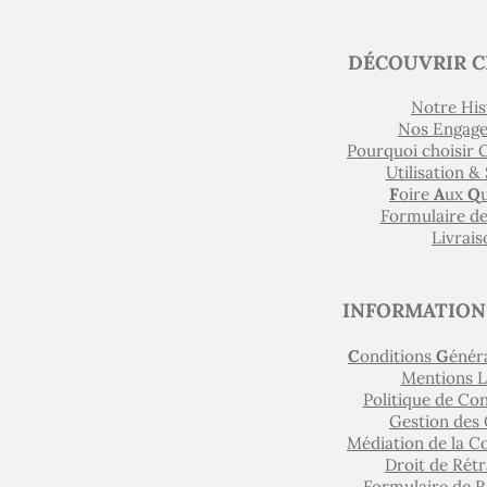
DÉCOUVRIR C
Notre His
Nos Engag
Pourquoi choisir
Utilisation &
F
oire
A
ux
Q
Formulaire d
Livrais
INFORMATION
C
onditions
G
énér
Mentions L
Politique de Con
Gestion des
Médiation de la 
Droit de Rétr
Formulaire de R