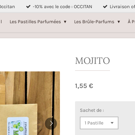
 Occitan
-10% avec le code : OCCITAN
Livraison o
l
Les Pastilles Parfumées
Les Brûle-Parfums
À P
MOJITO
1,55 €
Sachet de :