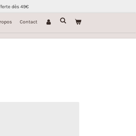
fferte dès 49€
ropos
Contact