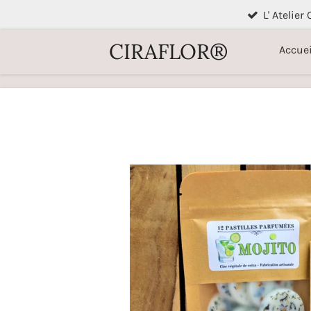
L' Atelier
Passer
au
CIRAFLOR®
Accuei
contenu
principal