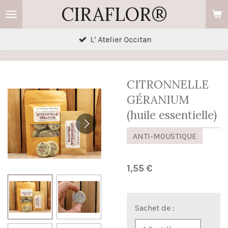
CIRAFLOR®
Passer
au
contenu
L' Atelier Occitan
principal
CITRONNELLE
GÉRANIUM
(huile essentielle)
ANTI-MOUSTIQUE
1,55 €
Sachet de :