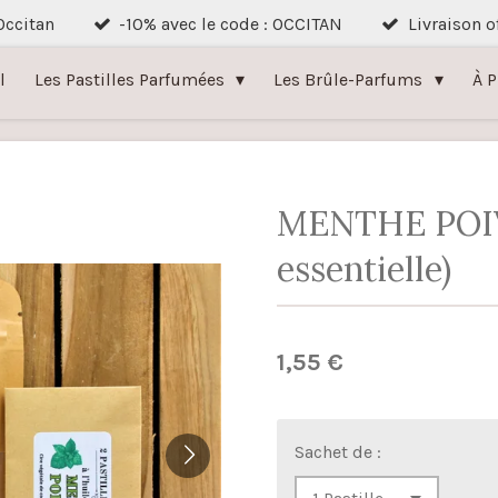
 Occitan
-10% avec le code : OCCITAN
Livraison o
l
Les Pastilles Parfumées
Les Brûle-Parfums
À 
MENTHE POIV
essentielle)
1,55 €
Sachet de :