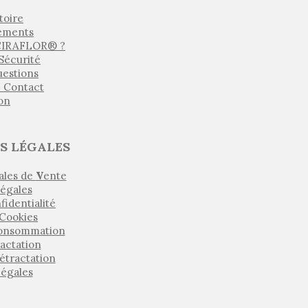
toire
ements
 CIRAFLOR® ?
 Sécurité
uestions
e Contact
son
S LÉGALES
ales de
V
ente
égales
fidentialité
 Cookies
Consommation
ractation
étractation
Légales