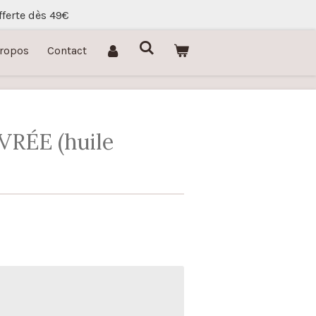
fferte dès 49€
Propos
Contact
RÉE (huile