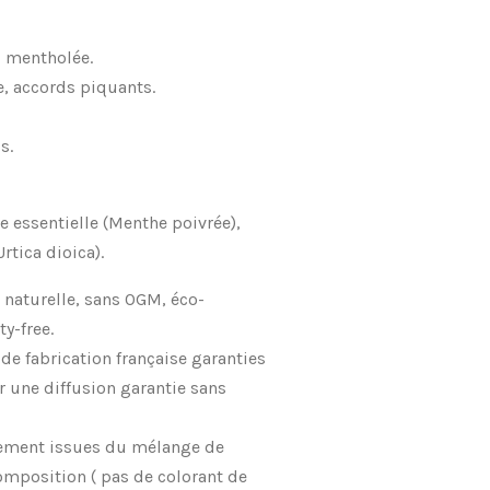
, mentholée.
e, accords piquants.
s.
le essentielle (Menthe poivrée),
rtica dioica).
e naturelle, sans OGM, éco-
y-free.
 de fabrication française garanties
r une diffusion garantie sans
uement issues du mélange de
omposition ( pas de colorant de