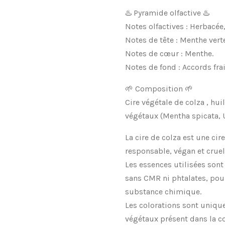
♨️ Pyramide olfactive ♨️
Notes olfactives : Herbacée
Notes de tête : Menthe vert
Notes de cœur : Menthe.
Notes de fond : Accords frai
🌱 Composition 🌱
Cire végétale de colza , hui
végétaux (Mentha spicata, U
La cire de colza est une cir
responsable, végan et cruelt
Les essences utilisées sont
sans CMR ni phtalates, pou
substance chimique.
Les colorations sont uniq
végétaux présent dans la c