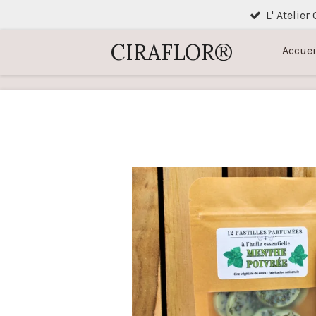
L' Atelier
Passer
au
CIRAFLOR®
Accuei
contenu
principal