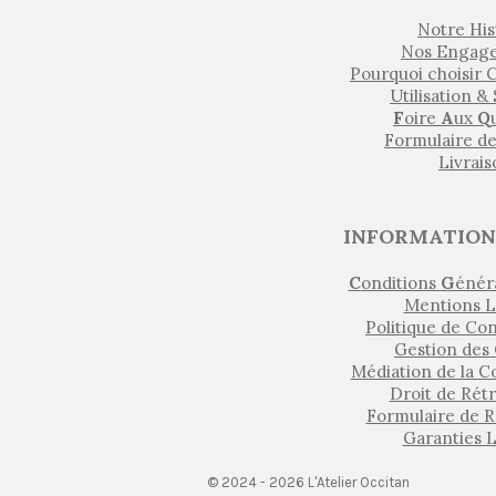
Notre His
Nos Engag
Pourquoi choisir
Utilisation &
F
oire
A
ux
Q
Formulaire d
Livrai
INFORMATION
C
onditions
G
énér
Mentions L
Politique de Con
Gestion des
Médiation de la 
Droit de Rét
Formulaire de R
Garanties 
© 2024 - 2026 L'Atelier Occitan