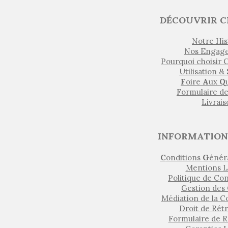
DÉCOUVRIR C
Notre His
Nos Engag
Pourquoi choisir
Utilisation &
F
oire
A
ux
Q
Formulaire d
Livrai
INFORMATION
C
onditions
G
énér
Mentions L
Politique de Con
Gestion des
Médiation de la 
Droit de Rét
Formulaire de R