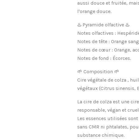
aussi douce et fruitée, m
l'orange douce.
♨️ Pyramide olfactive ♨️
Notes olfactives : Hespérid
Notes de tête : Orange sang
Notes de cœur : Orange, acc
Notes de fond : Écorces.
🌱 Composition 🌱
Cire végétale de colza , hui
végétaux (Citrus sinensis, B
La cire de colza est une cir
responsable, végan et cruelt
Les essences utilisées sont
sans CMR ni phtalates, pou
substance chimique.