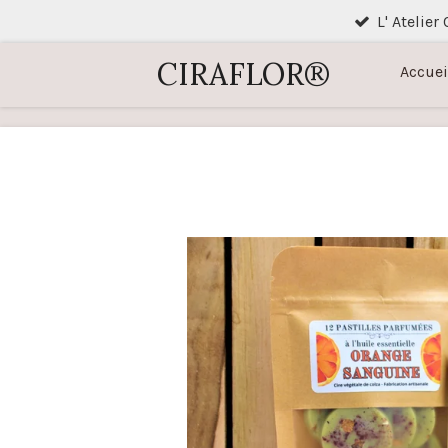
L' Atelier
Passer
au
CIRAFLOR®
Accuei
contenu
principal