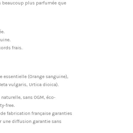
ais beaucoup plus parfumée que
ée.
uine.
ords frais.
le essentielle (Orange sanguine),
eta vulgaris, Urtica dioica).
e naturelle, sans OGM, éco-
y-free.
 de fabrication française garanties
r une diffusion garantie sans