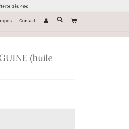
fferte dès 49€
Propos
Contact
UINE (huile