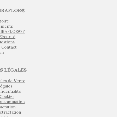
IRAFLOR®
toire
ements
 CIRAFLOR® ?
 Sécurité
uestions
e Contact
son
S LÉGALES
ales de
V
ente
égales
fidentialité
 Cookies
Consommation
ractation
étractation