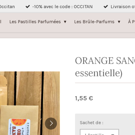
 Occitan
-10% avec le code : OCCITAN
Livraison o
l
Les Pastilles Parfumées
Les Brûle-Parfums
À 
ORANGE SANG
essentielle)
1,55 €
Sachet de :