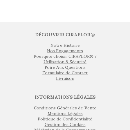
DÉCOUVRIR CIRAFLOR®
Notre Histoire
Nos Engagements
Pourquoi choisir CIRAFLOR® ?
Utilisation & Sécurité
F
oire
A
ux
Q
uestions
Formulaire de Contact
Livraison
INFORMATIONS LÉGALES
C
onditions
G
énérales de
V
ente
Mentions Légales
Politique de Confidentialité
Gestion des Cookies
Médiation de la Consommation