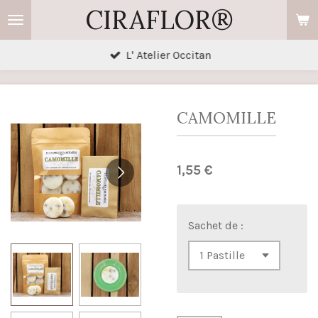
CIRAFLOR®
Passer
au
contenu
L' Atelier Occitan
principal
CAMOMILLE
1,55 €
Sachet de :