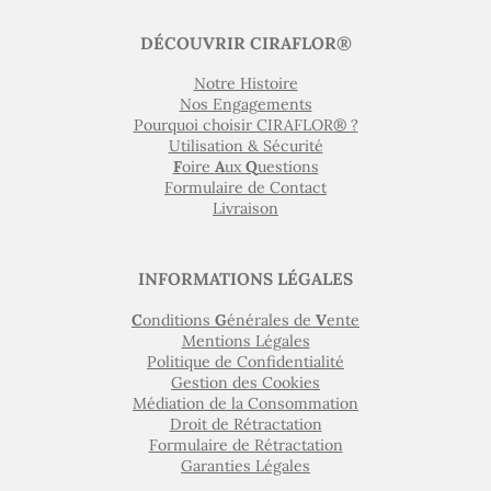
DÉCOUVRIR CIRAFLOR®
Notre Histoire
Nos Engagements
Pourquoi choisir CIRAFLOR® ?
Utilisation & Sécurité
F
oire
A
ux
Q
uestions
Formulaire de Contact
Livraison
INFORMATIONS LÉGALES
C
onditions
G
énérales de
V
ente
Mentions Légales
Politique de Confidentialité
Gestion des Cookies
Médiation de la Consommation
Droit de Rétractation
Formulaire de Rétractation
Garanties Légales