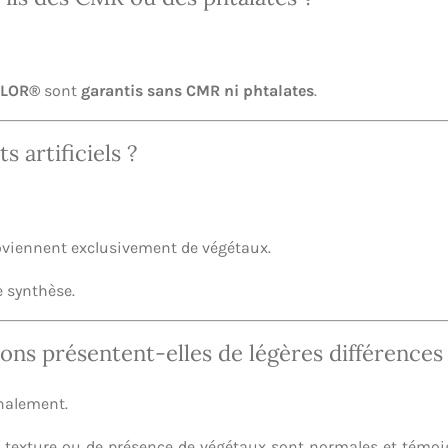
FLOR®
sont
garantis sans CMR ni phtalates
.
s artificiels ?
roviennent exclusivement de végétaux.
e synthèse.
ons présentent-elles de légères différences
nalement.
de texture ou de présence de végétaux sont normales et témoi