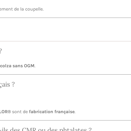
ilement de la coupelle.
?
e colza sans OGM
.
ais ?
LOR®
sont de
fabrication française
.
ils des CMR ou des phtalates ?