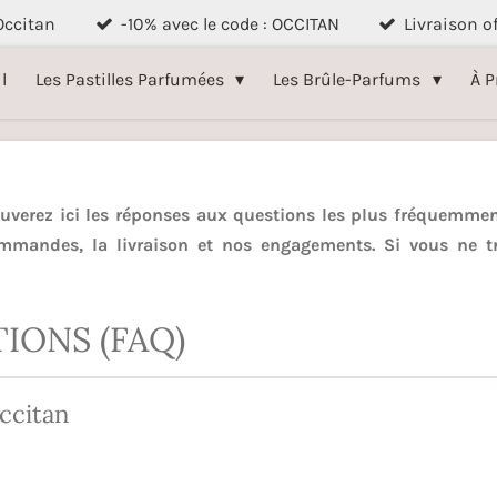
 Occitan
-10% avec le code : OCCITAN
Livraison o
l
Les Pastilles Parfumées
Les Brûle-Parfums
À P
ouverez ici les réponses aux questions les plus fréquemme
commandes, la livraison et nos engagements. Si vous ne t
IONS (FAQ)
ccitan